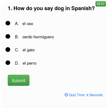
06
28
1.
How do you say dog in Spanish?
A.
el oso
B.
cerdo hormiguero
C.
el gato
D.
el perro
Submit
Quiz Time:
6 Seconds