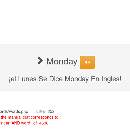
Monday
¡el Lunes Se Dice Monday En Ingles!
ords/words.php ---- LINE: 252
the manual that corresponds to
se near 'AND word_id!=4606