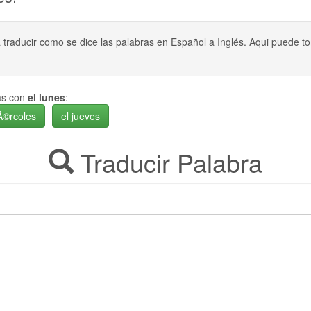
a traducir como se dice las palabras en Español a Inglés. Aqui puede
das con
el lunes
:
Ã©rcoles
el jueves
Traducir Palabra