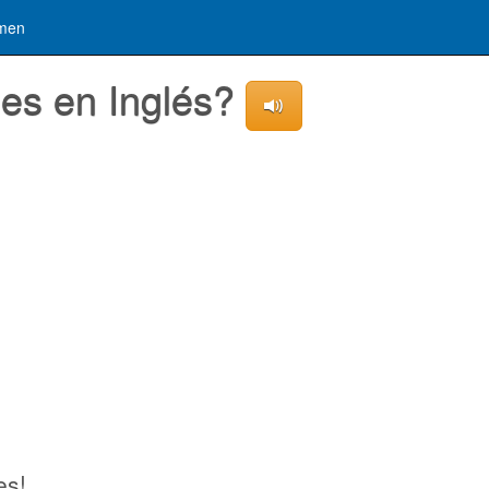
men
nes en Inglés?
es!