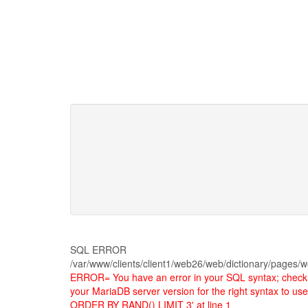
SQL ERROR
/var/www/clients/client1/web26/web/dictionary/pages/w
ERROR= You have an error in your SQL syntax; check 
your MariaDB server version for the right syntax to u
ORDER BY RAND() LIMIT 3' at line 1