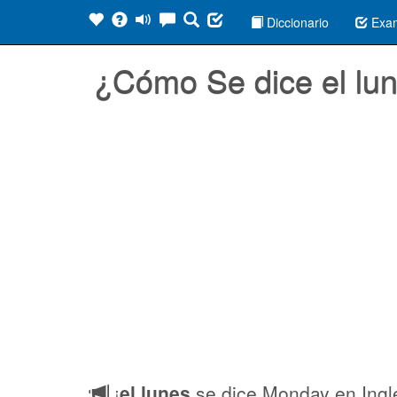
Diccionario
Exa
¿Cómo Se dice el lu
¡
el lunes
se dice Monday en Ingl