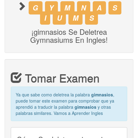
G
Y
M
N
A
S
I
U
M
S
¡gimnasios Se Deletrea
Gymnasiums En Ingles!
Tomar Examen
Ya que sabe como deletrea la palabra
gimnasios
,
puede tomar este examen para comprobar que ya
aprendió a traducir la palabra
gimnasios
y otras
palabras similares. Vamos a Aprender Ingles