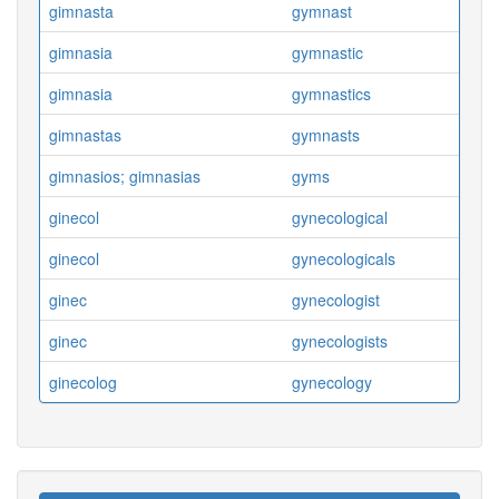
gimnasta
gymnast
gimnasia
gymnastic
gimnasia
gymnastics
gimnastas
gymnasts
gimnasios; gimnasias
gyms
ginecol
gynecological
ginecol
gynecologicals
ginec
gynecologist
ginec
gynecologists
ginecolog
gynecology