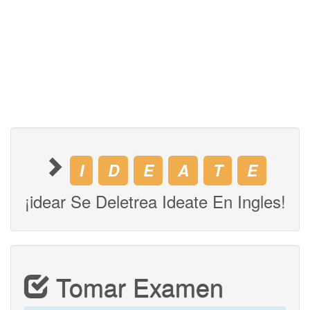
I
D
E
A
T
E
¡idear Se Deletrea Ideate En Ingles!
Tomar Examen