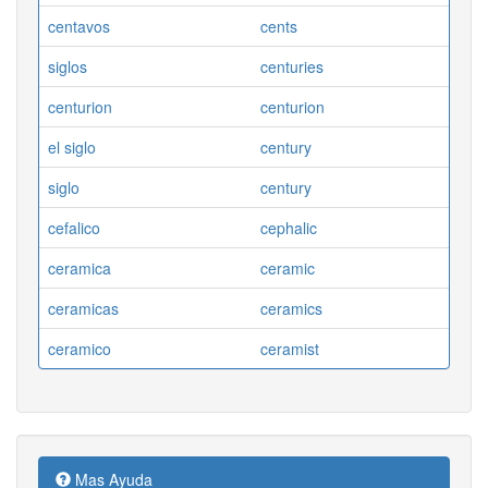
centavos
cents
siglos
centuries
centurion
centurion
el siglo
century
siglo
century
cefalico
cephalic
ceramica
ceramic
ceramicas
ceramics
ceramico
ceramist
Mas Ayuda