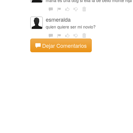
maria es una dog si ella la de bello monte hija
esmeralda
quien quiere ser mi novio?
Dejar Comentarios