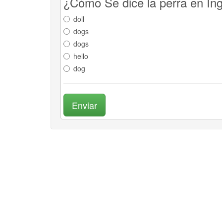
¿Cómo Se dice la perra en In
doll
dogs
dogs
hello
dog
Enviar