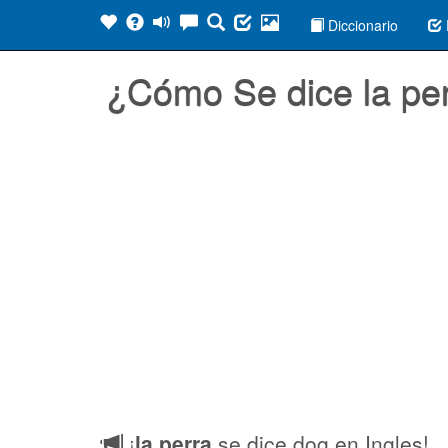
Diccionario
¿Cómo Se dice la pe
¡
la perra
se dice dog en Ingles!