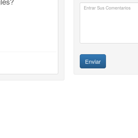
glés?