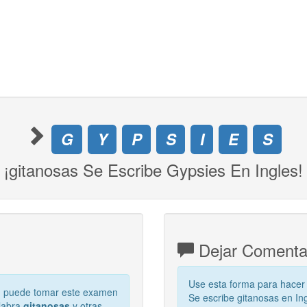
G
Y
P
S
I
E
S
¡gitanosas Se Escribe Gypsies En Ingles!
Dejar Comentar
Use esta forma para hacer
, puede tomar este examen
Se escribe gitanosas en In
alabra
gitanosas
y otras