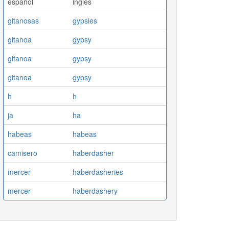
español
ingles
gitanosas
gypsies
gitanoa
gypsy
gitanoa
gypsy
gitanoa
gypsy
h
h
ja
ha
habeas
habeas
camisero
haberdasher
mercer
haberdasheries
mercer
haberdashery