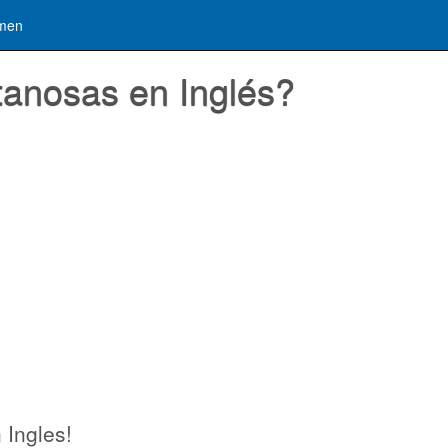
men
tanosas en Inglés?
 Ingles!