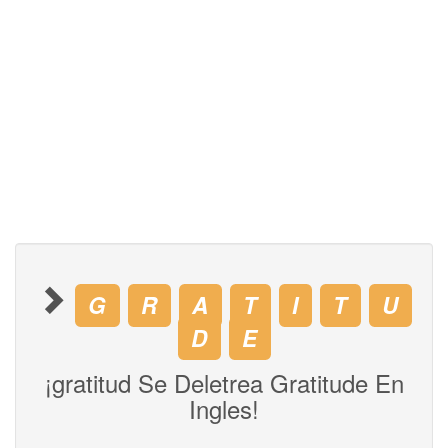
G
R
A
T
I
T
U
D
E
¡gratitud Se Deletrea Gratitude En
Ingles!