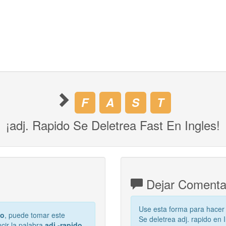
F
A
S
T
¡adj. Rapido Se Deletrea Fast En Ingles!
Dejar Comentari
Use esta forma para hacer
do
, puede tomar este
Se deletrea adj. rapido en
cir la palabra
adj.-rapido