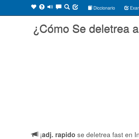
Diccionario
Exa
¿Cómo Se deletrea ad
¡
adj. rapido
se deletrea fast en I