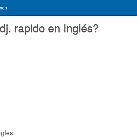
men
j. rapido en Inglés?
ngles!